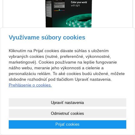
Využívame súbory cookies
Kliknutím na Prijať cookies dávate súhlas s uložením
vybraných cookies (nutné, preferenčné, výkonnostné,
marketingové). Cookies používame na lepšie fungovanie
nášho webu, meranie jeho výkonnosti a cielenie a
personalizáciu reklám. To aké cookies budú uložené, môžete
späť
predchádzajúca
nasledujúca
slobodne rozhodnúť pod tlačidlom Upraviť nastavenia.
Prehlásenie o cookies.
Copyright © 2026 PARIS & Co, s.r.o.
Upraviť nastavenia
webové stránky
s AI,
doména
a
webhosting
Odmietnuť cookies
Mapa webu
|
Zobraziť klasickú verziu
Prijať cookies