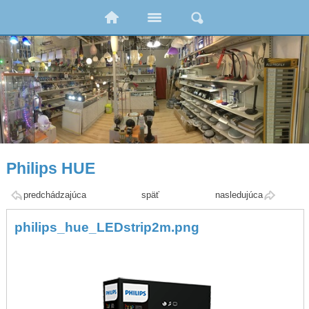
Philips HUE
predchádzajúca
späť
nasledujúca
philips_hue_LEDstrip2m.png