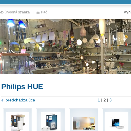
Vyh
Úvodná stránka
|
Tlač
Philips HUE
predchádzajúca
1
|
2
|
3