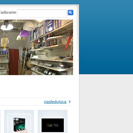
ľadávanie:
nasledujúca