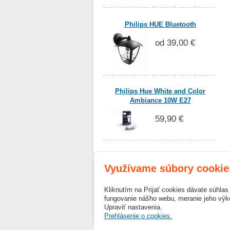
Philips HUE Bluetooth
od 39,00 €
Philips Hue White and Color
Ambiance 10W E27
59,90 €
Obľúbené odkazy
Využívame súbory cookie
Facebook
Kliknutím na Prijať cookies dávate súhla
fungovanie nášho webu, meranie jeho výko
Reality Žilina
Upraviť nastavenia.
Prehlásenie o cookies.