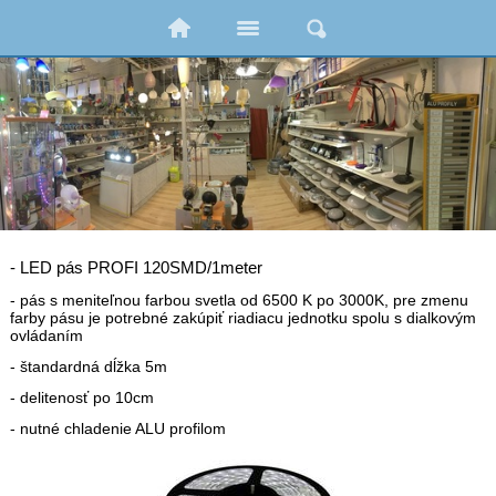
- LED pás PROFI 120SMD/1meter
- pás s meniteľnou farbou svetla od 6500 K po 3000K, pre zmenu
farby pásu je potrebné zakúpiť riadiacu jednotku spolu s dialkovým
ovládaním
- štandardná dĺžka 5m
- delitenosť po 10cm
- nutné chladenie ALU profilom