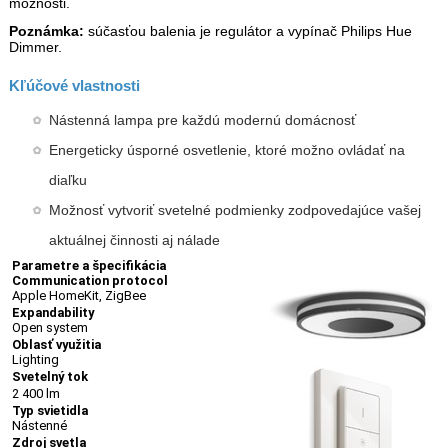
možnosti.
Poznámka:
súčasťou balenia je regulátor a vypínač Philips Hue
Dimmer.
Kľúčové vlastnosti
Nástenná lampa pre každú modernú domácnosť
Energeticky úsporné osvetlenie, ktoré možno ovládať na
diaľku
Možnosť vytvoriť svetelné podmienky zodpovedajúce vašej
aktuálnej činnosti aj nálade
Parametre a špecifikácia
Communication protocol
Apple HomeKit, ZigBee
Expandability
Open system
Oblasť využitia
Lighting
Svetelný tok
2 400 lm
Typ svietidla
Nástenné
Zdroj svetla