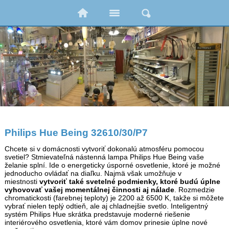
Philips Hue Being 32610/30/P7
Chcete si v domácnosti vytvoriť dokonalú atmosféru pomocou
svetiel? Stmievateľná nástenná lampa Philips Hue Being vaše
želanie splní. Ide o energeticky úsporné osvetlenie, ktoré je možné
jednoducho ovládať na diaľku. Najmä však umožňuje v
miestnosti
vytvoriť také svetelné podmienky, ktoré budú úplne
vyhovovať vašej momentálnej činnosti aj nálade
. Rozmedzie
chromatickosti (farebnej teploty) je 2200 až 6500 K, takže si môžete
vybrať nielen teplý odtieň, ale aj chladnejšie svetlo. Inteligentný
systém Philips Hue skrátka predstavuje moderné riešenie
interiérového osvetlenia, ktoré vám domov prinesie úplne nové