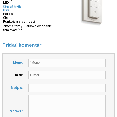
LED
Stupeň krytia
IP20
Farba
Čierna
Funkcie a vlastnosti
Zmena farby, Diaľkové ovládanie,
Stmievateľná
Pridať komentár
Meno:
E-mail:
Nadpis:
Správa :