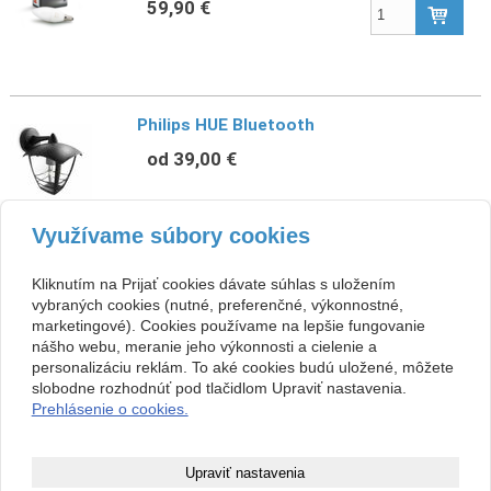
59,90 €
Philips HUE Bluetooth
od 39,00 €
Využívame súbory cookies
Kliknutím na Prijať cookies dávate súhlas s uložením
Philips Hue White and Color Ambiance
vybraných cookies (nutné, preferenčné, výkonnostné,
6.5W GU10
marketingové). Cookies používame na lepšie fungovanie
nášho webu, meranie jeho výkonnosti a cielenie a
59,90 €
personalizáciu reklám. To aké cookies budú uložené, môžete
slobodne rozhodnúť pod tlačidlom Upraviť nastavenia.
Prehlásenie o cookies.
Upraviť nastavenia
Copyright © 2026 PARIS & Co, s.r.o.