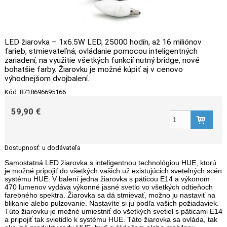
LED žiarovka – 1x6.5W LED, 25000 hodín, až 16 miliónov
farieb, stmievateľná, ovládanie pomocou inteligentných
zariadení, na využitie všetkých funkcií nutný bridge, nové
bohatšie farby. Žiarovku je možné kúpiť aj v cenovo
výhodnejšom dvojbalení.
Kód: 8718696695166
59,90 €
Dostupnosť:
u dodávateľa
Samostatná LED žiarovka s inteligentnou technológiou HUE, ktorú
je možné pripojiť do všetkých vašich už existujúcich svetelných scén
systému HUE. V balení jedna žiarovka s päticou E14 a výkonom
470 lumenov vydáva výkonné jasné svetlo vo všetkých odtieňoch
farebného spektra. Žiarovka sa dá stmievať, možno ju nastaviť na
blikanie alebo pulzovanie. Nastavíte si ju podľa vašich požiadaviek.
Túto žiarovku je možné umiestniť do všetkých svetiel s päticami E14
a pripojiť tak svietidlo k systému HUE. Táto žiarovka sa ovláda, tak