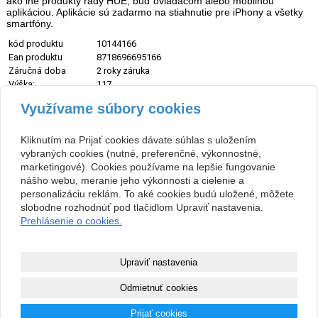
ako iné produkty rady HUE, buď ovládačom alebo mobilnou
aplikáciou. Aplikácie sú zadarmo na stiahnutie pre iPhony a všetky
smartfóny.
kód produktu
10144166
Ean produktu
8718696695166
Záručná doba
2 roky záruka
Výška:
117
Priemer:
39
Využívame súbory cookies
Príkon (W):
6W
Svetelný tok (lm):
470lm
Životnosť (hod.):
25000
Kliknutím na Prijať cookies dávate súhlas s uložením
Druh pätice:
E14
vybraných cookies (nutné, preferenčné, výkonnostné,
Možnosť stmievania:
Áno
marketingové). Cookies používame na lepšie fungovanie
Farba svetla (K):
16 miliónov farieb
nášho webu, meranie jeho výkonnosti a cielenie a
Napätie:
220V-240V
personalizáciu reklám. To aké cookies budú uložené, môžete
Stmievač:
stmievateľné
slobodne rozhodnúť pod tlačidlom Upraviť nastavenia.
Prehlásenie o cookies.
späť
Upraviť nastavenia
Copyright © 2026 PARIS & Co, s.r.o.
Odmietnuť cookies
webové stránky
s AI,
doména
a
webhosting
Prijať cookies